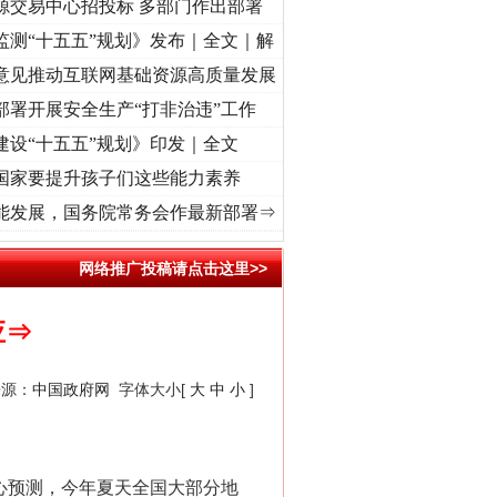
源交易中心招投标 多部门作出部署
监测“十五五”规划》发布｜全文｜解
意见推动互联网基础资源高质量发展
部署开展安全生产“打非治违”工作
建设“十五五”规划》印发｜全文
国家要提升孩子们这些能力素养
兴征程丨“转折之城”激荡..
·[视频]
牢记初心使命 奋进复兴征程丨红船起航处 潮起..
·[
能发展，国务院常务会作最新部署⇒
“神药”背后的真相
网络推广投稿请点击这里>>
应⇒
来源：
中国政府网
字体大小[
大
中
小
]
心预测，今年夏天全国大部分地