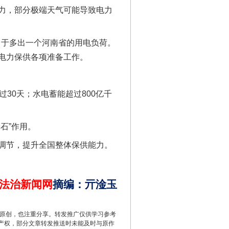
力，部分极端天气可能导致电力
法官巧妙执行解纠纷
当于多出一个河南省的用电负荷。
电力保供各项准备工作。
0天；水电蓄能超过800亿千
石”作用。
调节，提升全国整体保供能力。
新中国诞生的见证
法治新闻网
摘编
：
亓淦玉
重原创，也注重分享。转发推广仅供学习参考
产权，部分文章转发推送时未能及时与原作