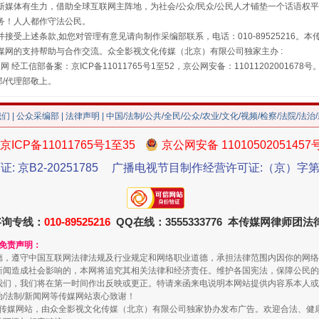
媒体有生力，借助全球互联网主阵地，为社会/公众/民众/公民人才铺垫一个话语权平
珠宝鉴定乱象
务！人人都作守法公民。
接受上述条款,如您对管理有意见请向制作采编部联系，电话：010-89525216。
媒网的支持帮助与合作交流。众全影视文化传媒（北京）有限公司独家主办 :
网 经工信部备案：京ICP备11011765号1至52，京公网安备：11011202001678号
部/代理部敬上。
我们
|
公众采编部
|
法律声明
| 中国/法制/公共/全民/公众/农业/文化/视频/检察/法院/法治
京ICP备11011765号1至35
京公网安备 11010502051457
证: 京B2-20251785
广播电视节目制作经营许可证:（京）字第3
走近一线检察官
咨询专线：
010-89525216
QQ在线：3555333776 本传媒网律师团
和免责声明：
德，遵守中国互联网法律法规及行业规定和网络职业道德，承担法律范围内因你的网络
新闻造成社会影响的，本网将追究其相关法律和经济责任。维护各国宪法，保障公民的
我们，我们将在第一时间作出反映或更正。特请来函来电说明本网站提供内容系本人或
治/法制/新闻网等传媒网站衷心致谢！
新闻网等传媒网站，由众全影视文化传媒（北京）有限公司独家协办发布广告。欢迎合法、