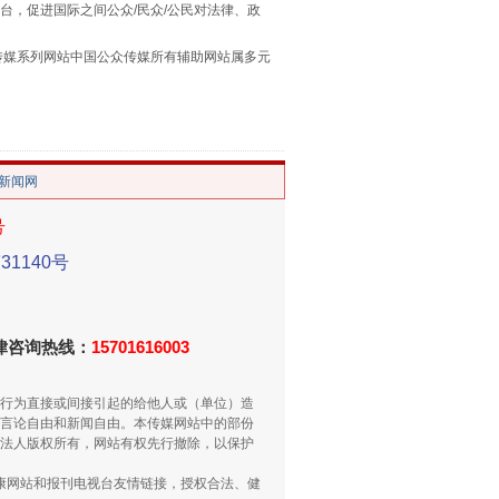
台，促进国际之间公众/民众/公民对法律、政
重拳出击！专项整治午间酒驾
本传媒系列网站中国公众传媒所有辅助网站属多元
。
/新闻网
号
1140号
“谁都不怕”的他落马了
法律咨询热线：
15701616003
行为直接或间接引起的给他人或（单位）造
言论自由和新闻自由。本传媒网站中的部份
法人版权所有，网站有权先行撤除，以保护
健康网站和报刊电视台友情链接，授权合法、健