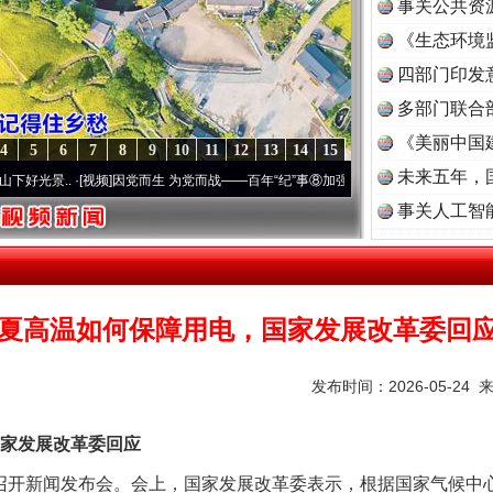
事关公共资
《生态环境
读
四部门印发
多部门联合
《美丽中国
4
5
6
7
8
9
10
11
12
13
14
15
未来五年，
景..
·[视频]
因党而生 为党而战——百年“纪”事⑧加强纪律..
·[视频]
牢记初心使命 奋进复
事关人工智
茶叶“炒上天”
夏高温如何保障用电，国家发展改革委回
发布时间：2026-05-24 
家发展改革委回应
开新闻发布会。会上，国家发展改革委表示，根据国家气候中