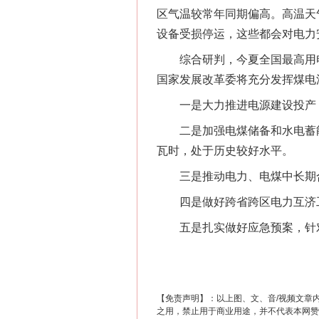
区气温较常年同期偏高。高温天
设备受损停运，这些都会对电力
这是一记警钟！
综合研判，今夏全国最高用电负
国家发展改革委将充分发挥煤电
一是大力推进电源建设投产，
二是加强电煤储备和水电蓄能，
瓦时，处于历史较好水平。
三是推动电力、电煤中长期合同
四是做好跨省跨区电力互济工
五是扎实做好应急预案，针对部
在谋一域中谋全局
【免责声明】：以上图、文、音/视频文章
之用，禁止用于商业用途，并不代表本网赞