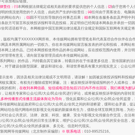
并可添加相应链接。
律责任：⑴
本网根据法律规定或相关政府的要求提供您的个人信息；
⑵
由于您将个人
列明的情况使用您的个人信息，由此所产生的纠纷责任；
⑷
任何由于黑客攻击、电脑病
者的网站在内）；
⑸
因不可抗拒导致的任何事态后果；
⑹
本网在各服务条款及声明中列
有条款方可留言和反映投诉报料等讯息投稿，其证明你已经阅读本网条款并承担一切因
民众/全民话语权平台。本网根据中国互联网法律法规及行业规定和国际互联网有关规定
藏房
除了知识还要"留白"
作品，版权均属于XXXXXXX网所有。本传媒网站拥有管理笔名和代表某些合作伙伴在
本网及本网所属网站的一切权力。你在本传媒网站留言板发表的评论和投稿，本网站有
本网上述作品。已经本网授权使用作品的单位或网站，应在授权范围内使用，并注明“来
您对管理有意见，请向留言板管理员或向本传媒网站反映。
本传媒系列网站）的作品，均转载自其它媒体，转载目的在于传递更多信息，宣传国家的
，对于建设创新型国家、建设和谐社会、和谐世界都具有重大的现实意义；公众/公民/
显示发布，因涉及相关法律法规或不文明用语，请谅解！如因被反映投诉报料和投稿
网核实属实，有权先行撤除或暂时屏蔽。注：被反映投诉举报或报料的个人或单位，
情权的权利，
在收到本网信函、短信或电话告知后15日内不作出回应，我们将视为默
，让相关专家和公众/公民/大众/民众/全民进行评论，或将被反映投诉举报的内容转
网以多种传播形式传播主流媒体舆论为导向
，强化反腐和公众/公民/大众/民众/全民监
等传媒网站架起政府和公众/公民/大众/民众/全民之间的和谐桥梁，缓和社会矛盾，
媒网站结合现代网络科技影视文化传媒的新媒体有生力，借助全球互联网主阵地，为社会
送你一朵小红花
全民对社会公共意识、法律、政策、科技、健康、安全与影视文化传媒合作交流，合法有效
公民/大众/民众/全民的日常生活事实，维护公众/公民/大众/民众/全民的安全信息，促
众/公民/大众/民众/全民的多媒体、多元化、信息时代现实。
法制/新闻网等传媒网站（北京制作采编部）
※ 联系电话：
010-89525216。