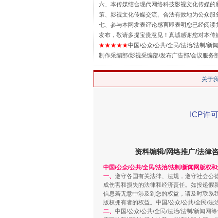
六、本传媒结合现代网络科技影视文化传媒的新
策、影视文化传媒交流。合法有效地为公众服
解纷+调解+退费，一次搞定
七、参与本网发表评论感言即表明您已经阅读并
发布，敬请多提宝贵意见！真诚感谢您对本传
★★★★★
中国/公众/公共/全民/法治/法制/新闻
制作采编部/影视采编部/发布广告部/会议服务
关于
ICP许可
站台名比不上好声名
资料编辑/网络推广/法律
中国/公众/公共/全民/法治/法制/新闻网版权
一、
遵守各国有关法律、法规，遵守社会公
成伤害和损失的法律和经济责任。如投递假
信息若无意中涉及到您的权益，请及时联系
版权拥有者的权益。中国/公众/公共/全民/法
二、
中国/公众/公共/全民/法治/法制/