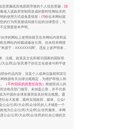
信息泄漏或其他原因导致的个人信息泄漏；
⑶
毒侵入或政府管制而造成的暂时性网站关闭
明的使用方式或免责情形；
⑺
你在本网站留
您的行为而直接或间接引起的法律责任，与
将不定期更新本声明。
用生命托举生命
合作伙伴的网站上使用你留言在本网站内容和反
权在网站内转载或修改引用。但未经本网授
源于：XXXXXXX网”。违反上述声明者，
法律、法规、政策及文化和展示国家的国际形
大众/民众/全民勇于担任文化使者与和平使
的部份作品内容，涉及个人或单位版权和其它
本网根据有关法律法规规定，为维护举报人和
认。（不作回应的其责任自负）
根据投诉人的
至所涉相关部门领导。未加盖公章，并不代表
督，实为中国向全球发展营造良好舆论氛围。通
促进社会大发展，最终实现政府、媒体、公众/
公众/公民/大众/民众/全民的人才铺垫一个
地为公众/公民/大众/民众/全民服务。本网
侵吞公款13万，颠沛流离20年
进公众/公民/大众/民众/全民的社会公德的交