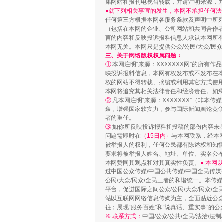
康网站和报刊电视台转载，并请注明来源，
●就下列相关事宜的发生，本网不承担任何法
任何第三方根据本网各服务条款及声明中所
（包括在本网的企业、公司网站和共同合作
言的内容和反映投诉报料信息人承认本网所
本网无关。本网只是提供公众/公民/大众/
漫山遍野的桃花与雪山、麦地、白
三、关于网络版权权属问题：
①
本网注明“来源：XXXXXXX网”的所有
映投诉报料信息，本网有权发布或不发布在
权的网站不得转载、摘编或利用其它方式使用
本网将追究其相关法律责任和经济责任。如
②
凡本网注明“来源：XXXXXXX”（非
象，增强国家软实力，参与国际新闻舆论竞争
者的重任。
③
如你所反映投诉报料和投稿的部份内容未
问题需即时在
（15日内）
与本网联系，经本
被举报人的权利，任何公民都有陈述权和知
要求将被举报人姓名、地址、单位、实名公布
本网赞同其观点和对其真实性负责。
● 本
过中国公众传媒/中国公共传媒/中国全民传媒
公民/大众/民众/全民三者的和谐统一。本传
平台，促进国际之间公众/公民/大众/民众/
招工难、用工荒背后
站以互联网网络信息传媒为主，全面贴近公众/
往；展现“服务百姓”和“说真话、重实事”的公
※ 联系方式：
中国/公众/公共/全民/法治/