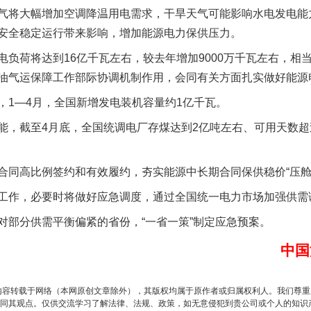
气将大幅增加空调降温用电需求，干旱天气可能影响水电发电能
安全稳定运行带来影响，增加能源电力保供压力。
谢谢有你温暖了四季
荷将达到16亿千瓦左右，较去年增加9000万千瓦左右，相
油气运保障工作部际协调机制作用，会同有关方面扎实做好能源
1—4月，全国新增发电装机容量约1亿千瓦。
截至4月底，全国统调电厂存煤达到2亿吨左右、可用天数超过3
高比例签约和有效履约，夯实能源中长期合同保供稳价“压舱
作，必要时将做好应急调度，通过全国统一电力市场加强供需
今年投资意愿榜揭晓
分供需平衡偏紧的省份，“一省一策”制定应急预案。
中国
内容转载于网络（本网原创文章除外），其版权均属于原作者或归属权利人。我们尊
同其观点。仅供交流学习了解法律、法规、政策，如无意侵犯到贵公司或个人的知识