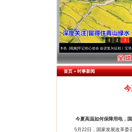
1
2
3
高原..
·[视频]
永葆“两个先锋队”本色
·[视频]
牢记初心使命 奋进复兴征程丨宝塔山下好光
网上购药对药下症？
首页
»
时事新闻
今
今夏高温如何保障用电，国
5月22日，国家发展改革委召