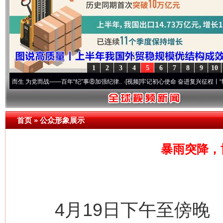
1
2
3
4
5
6
7
8
9
10
—百年“纪”事⑧加强纪律..
·[视频]
牢记初心使命 奋进复兴征程丨“转折之城”激荡..
·[视
首页
»
公众形象展示
暴雨突降，
4月19日下午至傍晚