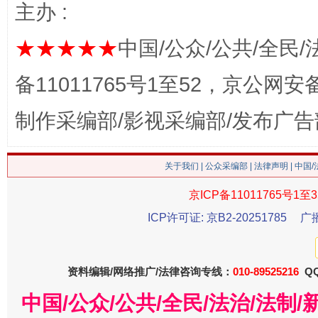
主办 :
★★★★★
中国/公众/公共/全民/
备11011765号1至52，京公网安备：
生
“刷贴”乱象丛生
制作采编部/影视采编部/发布广告
关于我们
|
公众采编部
|
法律声明
| 中国
京ICP备11011765号1至3
ICP许可证: 京B2-20251785
广
资料编辑/网络推广/法律咨询专线：
010-89525216
QQ
揭批美国五大"原罪"
"炒
中国/公众/公共/全民/法治/法