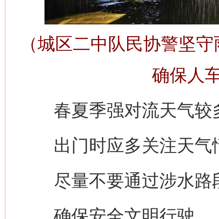
（城区二中队民协警坚守
今
在谋一域中谋全局
确保人
春夏季强对流天气较
出门时应多关注天气
习近平的博鳌关键词
魏明亮
尽量不要通过涉水路
确保安全文明行驶。