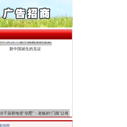
誉，不得录用为公务员
目出狱后办书院暴力管教..
公安厅征集新型黑恶违法..
新中国诞生的见证
6家美国实体采取反制措..
起首例对外贸易国家安全..
通报西安赛格商场坠亡事件
产可执”到“全额执行”
检抗诉的疑难复杂刑事案件
5死1伤，四川省安委会挂..
0家县级农商行获批解散
千亩耕地变“别墅”
/新闻网