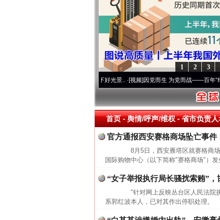
1
2
3
初心使命 奋进复兴征程丨宝塔山下好光景..
·[视频]
因党而生 为党而战——百年“纪”事⑧
首页
- 舆情/呼声/维权 -
省市负责人>
官方通报西安赛格商场坠亡事件
8月5日，西安雁塔区就赛格商场
国际购物中心（以下简称"赛格商场"）发
“女子举报执行局长骚扰索贿”，
"针对网上反映丛台区人民法院执
系郭红波本人，已对其作出停职处理。