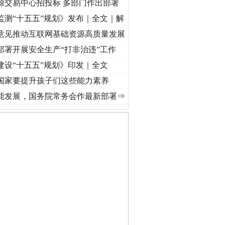
源交易中心招投标 多部门作出部署
监测“十五五”规划》发布｜全文｜解
意见推动互联网基础资源高质量发展
部署开展安全生产“打非治违”工作
建设“十五五”规划》印发｜全文
国家要提升孩子们这些能力素养
奋进复兴征程丨红船起航处 潮起..
·[视频]
一首歌的时间，读懂乐至的“诗与远方”
·[视频
能发展，国务院常务会作最新部署⇒
守，一别两宽：这场老年..