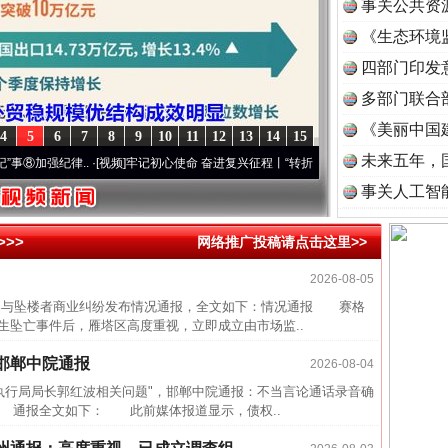
事关公共资
《生态环境
读
四部门印发
多部门联合
《美丽中国
4
5
6
7
8
9
10
11
12
13
14
15
未来五年，
加强纪律..
·[视频]
牢记初心使命 奋进复兴征程丨“转折之城”激荡..
·[视频]
牢记初心使命 
事关人工智
>>
网络推广投稿请点击这里>>
2026-08-05
与坠楼者商业纠纷发布情况通报，全文如下：情况通报 赛格
生坠亡事件后，雁塔区高度重视，立即成立由市场监..
邯郸中院通报
2026-08-04
行局局长郭红波相关问题"，邯郸中院通报：不当言论通话录音确
 通报全文如下： 此前媒体报道显示，债权..
半生相