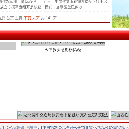
布情况通报：情况通报 近日，患者何某雨在我院接受正颌手术
杨天
成立专项调查组开展核查，目前，当事医生已停诊..
传销头
条信息
首页
上页
下页
末页
共 141 页
四川省
今年投资意愿榜揭晓
中方对
中国发
官方
从“无
最高
事故致
四川1
魏明亮严重违纪违法案透视
我们
|
公众采编部
|
法律声明
| 中国/法制/公共/全民/公众/农业/文化/视频/检察/法院/法治