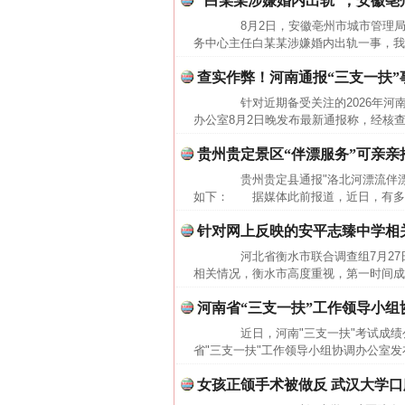
“白某某涉嫌婚内出轨”，安徽
网上购药对药下症？
8月2日，安徽亳州市城市管理局
务中心主任白某某涉嫌婚内出轨一事，我
查实作弊！河南通报“三支一扶”
针对近期备受关注的2026年河南
办公室8月2日晚发布最新通报称，经核查
贵州贵定景区“伴漂服务”可亲亲
贵州贵定县通报"洛北河漂流伴漂
如下： 据媒体此前报道，近日，有多名
针对网上反映的安平志臻中学相
这是一记警钟！
河北省衡水市联合调查组7月27
相关情况，衡水市高度重视，第一时间成
河南省“三支一扶”工作领导小组
近日，河南"三支一扶"考试成绩公
省"三支一扶"工作领导小组协调办公室发
女孩正颌手术被做反 武汉大学