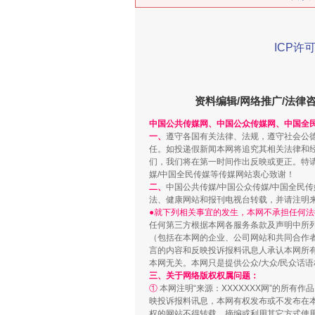
ICP许可
资料编辑/网络推广/法律
中国公共传媒网、中国公众传媒网、中国全
“刷贴”乱象丛生
一、
遵守各国有关法律、法规，遵守社会公
任。如投递假新闻本网将追究其相关法律和
们，我们将在第一时间作出反映或更正。特
媒/中国全民传媒等传媒网站衷心致谢！
二、
中国公共传媒/中国公众传媒/中国全民
法、健康网站和报刊电视台转载，并请注明
●就下列相关事宜的发生，本网不承担任何法
任何第三方根据本网各服务条款及声明中所
（包括在本网的企业、公司网站和共同合作
言的内容和反映投诉报料讯息人承认本网所
本网无关。本网只是提供公众/大众/民众话
三、关于网络版权权属问题：
①
本网注明“来源：XXXXXXX网”的所有
映投诉报料讯息，本网有权发布或不发布在
揭批美国五大"原罪"
权的网站不得转载、摘编或利用其它方式使用