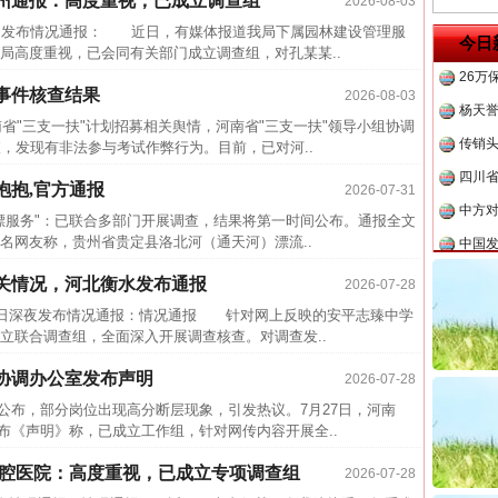
亳州通报：高度重视，已成立调查组
2026-08-03
一纸欠
茶叶“炒上天”
发布情况通报： 近日，有媒体报道我局下属园林建设管理服
今日
26万
局高度重视，已会同有关部门成立调查组，对孔某某..
杨天
事件核查结果
2026-08-03
传销头
省"三支一扶"计划招募相关舆情，河南省"三支一扶"领导小组协调
，发现有非法参与考试作弊行为。目前，已对河..
四川省
中方对
抱抱,官方通报
2026-07-31
中国发
服务"：已联合多部门开展调查，结果将第一时间公布。通报全文
网友称，贵州省贵定县洛北河（通天河）漂流..
官方
关情况，河北衡水发布通报
从“无
2026-07-28
谢谢有你温暖了四季
日深夜发布情况通报：情况通报 针对网上反映的安平志臻中学
最高
立联合调查组，全面深入开展调查核查。对调查发..
事故致
协调办公室发布声明
2026-07-28
四川1
布，部分岗位出现高分断层现象，引发热议。7月27日，河南
半生相
布《声明》称，已成立工作组，针对网传内容开展全..
一纸欠
口腔医院：高度重视，已成立专项调查组
2026-07-28
26万