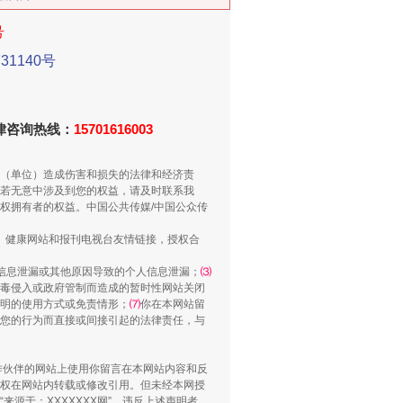
号
1140号
法律咨询热线：
15701616003
别拿“量子”当幌子
（单位）造成伤害和损失的法律和经济责
若无意中涉及到您的权益，请及时联系我
权拥有者的权益。中国公共传媒/中国公众传
、健康网站和报刊电视台友情链接，授权合
信息泄漏或其他原因导致的个人信息泄漏；
⑶
毒侵入或政府管制而造成的暂时性网站关闭
明的使用方式或免责情形；
⑺
你在本网站留
您的行为而直接或间接引起的法律责任，与
合作伙伴的网站上使用你留言在本网站内容和反
权在网站内转载或修改引用。但未经本网授
习近平的“航天情”
源于：XXXXXXX网”。违反上述声明者，