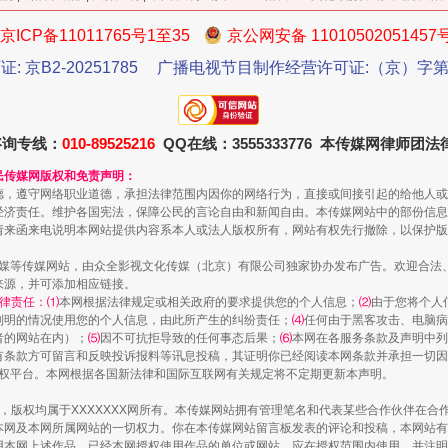
京ICP备11011765号1至35
京公网安备 11010502051457
证: 京B2-20251785
广播电视节目制作经营许可证:（京）字第3
咨询专线：
010-89525216
QQ在线：3555333776 本传媒网律师团
民传媒网版权和免责声明：
生物安全法正式实施
德，遵守网络职业道德，承担法律范围内因你的网络行为，直接或间接引起的给他人或
经济责任。维护各国宪法，保障公民的言论自由和新闻自由。本传媒网站中的部份信息
请来函来电说明本网站提供内容系本人或法人版权所有，网站有权先行撤除，以保护版
传媒等传媒网站，由众全影视文化传媒（北京）有限公司独家协办发布广告。欢迎合法
来源，并可添加相应链接。
律责任：⑴
本网根据法律规定或相关政府的要求提供您的个人信息；
⑵
由于您将个人
列明的情况使用您的个人信息，由此所产生的纠纷责任；
⑷
任何由于黑客攻击、电脑病
者的网站在内）；
⑸
因不可抗拒导致的任何事态后果；
⑹
本网在各服务条款及声明中列
有条款方可留言和反映投诉报料等讯息投稿，其证明你已经阅读本网条款并承担一切因
语权平台。本网根据各国新法律和国际互联网有关规定将不定期更新本声明。
作品，版权均属于XXXXXXX网所有。本传媒网站拥有管理笔名和代表某些合作伙伴在
本网及本网所属网站的一切权力。你在本传媒网站留言板发表的评论和投稿，本网站有
"炒鞋教程"里的骗局
本网上述作品。已经本网授权使用作品的单位或网站，应在授权范围内使用，并注明“来