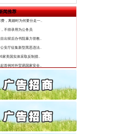
条伤亲情 巡回调解促和..
“神药”背后的真相
新闻推荐
保费，离婚时为何要分走一..
誉，不得录用为公务员
目出狱后办书院暴力管教..
公安厅征集新型黑恶违法..
6家美国实体采取反制措..
起首例对外贸易国家安全..
通报西安赛格商场坠亡事件
产可执”到“全额执行”
法官巧妙执行解纠纷
检抗诉的疑难复杂刑事案件
5死1伤，四川省安委会挂..
0家县级农商行获批解散
守，一别两宽：这场老年..
条伤亲情 巡回调解促和..
保费，离婚时为何要分走一..