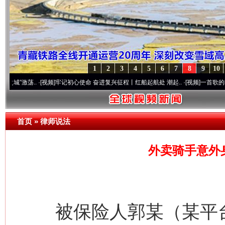
1
2
3
4
5
6
7
8
9
10
..
·[视频]
牢记初心使命 奋进复兴征程丨红船起航处 潮起..
·[视频]
一首歌的时间，读懂
首页
»
律师说法
外卖骑手意外
被保险人郭某（某平台