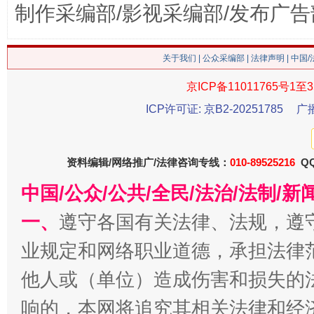
制作采编部/影视采编部/发布广告
关于我们
|
公众采编部
|
法律声明
| 中国
京ICP备11011765号1至3
ICP许可证: 京B2-20251785
广
资料编辑/网络推广/法律咨询专线：
010-89525216
QQ
漫山遍野的桃花与雪山、麦地、白藏房
除了
中国/公众/公共/全民/法治/法制/
一、
遵守各国有关法律、法规，遵
业规定和网络职业道德，承担法律
他人或（单位）造成伤害和损失的
响的，本网将追究其相关法律和经