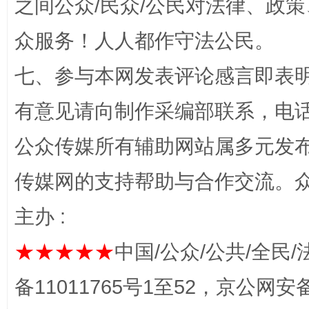
之间公众/民众/公民对法律、政
众服务！人人都作守法公民。
七、参与本网发表评论感言即表明
有意见请向制作采编部联系，电话：0
解纷+调解+退费，一次搞定
公众传媒所有辅助网站属多元发
传媒网的支持帮助与合作交流。
主办 :
★★★★★
中国/公众/公共/全民/
备11011765号1至52，京公网安备：
站台名比不上好声名