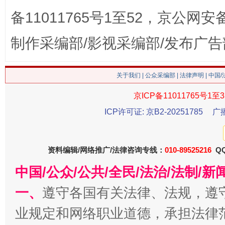
备11011765号1至52，京公网安备：
这是一记警钟！
谢
制作采编部/影视采编部/发布广告
关于我们
|
公众采编部
|
法律声明
| 中国
京ICP备11011765号1至3
ICP许可证: 京B2-20251785
广
资料编辑/网络推广/法律咨询专线：
010-89525216
QQ
中国/公众/公共/全民/法治/法制/
今
在谋一域中谋全局
一、
遵守各国有关法律、法规，遵
业规定和网络职业道德，承担法律