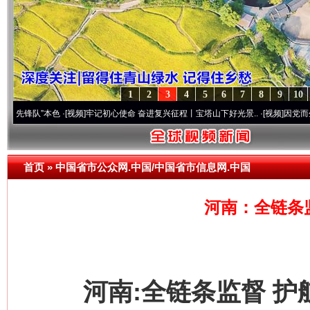
1
2
3
4
5
6
7
8
9
10
”本色
·[视频]
牢记初心使命 奋进复兴征程丨宝塔山下好光景..
·[视频]
因党而生 为党而战
首页
»
中国省市公众网.中国/中国省市信息网.中国
河南：全链条
河南:全链条监督 护