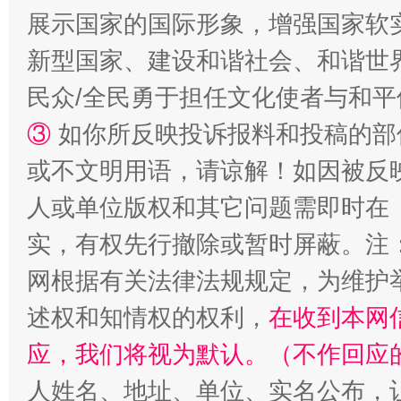
展示国家的国际形象，增强国家软
新型国家、建设和谐社会、和谐世界
民众/全民勇于担任文化使者与和
漫山遍野的桃花与雪山、麦地、白藏房
除了
③
如你所反映投诉报料和投稿的部
或不文明用语，请谅解！如因被反
人或单位版权和其它问题需即时在
实，有权先行撤除或暂时屏蔽。注
网根据有关法律法规规定，为维护
述权和知情权的权利，
在收到本网
应，我们将视为默认。（不作回应
招工难、用工荒背后
人姓名、地址、单位、实名公布，让