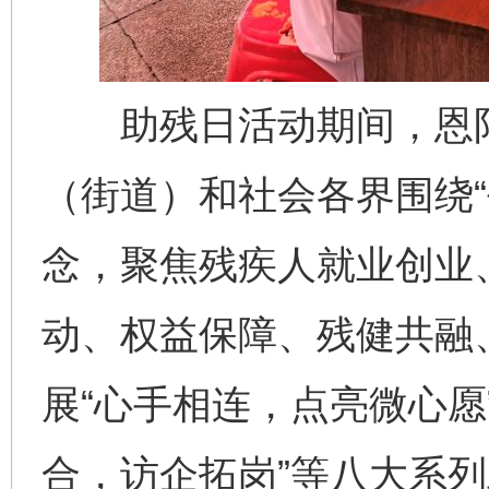
今
在谋一域中谋全局
助残日活动期间，恩阳
（街道）和社会各界围绕“
念，聚焦残疾人就业创业
动、权益保障、残健共融
习近平的博鳌关键词
展“心手相连，点亮微心愿
魏明亮
合，访企拓岗”等八大系