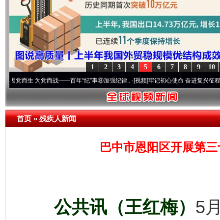
1
2
3
4
5
6
7
8
9
10
为党而战——百年“纪”事⑧加强纪律..
·[视频]
牢记初心使命 奋进复兴征程丨“转折之城”激
首页
»
残疾人新闻
巴中市恩阳区开展第三
公共讯（王红梅）
5