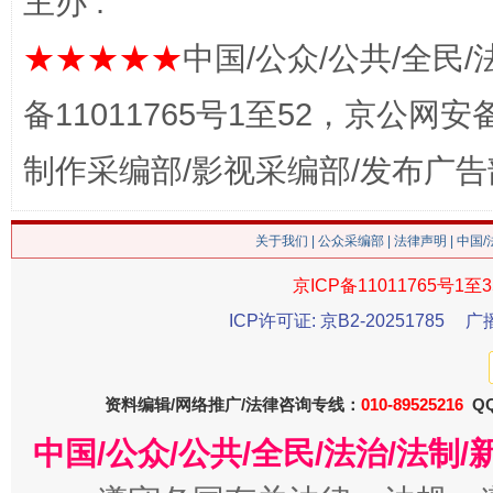
主办 :
★★★★★
中国/公众/公共/全民/
备11011765号1至52，京公网安备：
生
“刷贴”乱象丛生
制作采编部/影视采编部/发布广告
关于我们
|
公众采编部
|
法律声明
| 中国
京ICP备11011765号1至3
ICP许可证: 京B2-20251785
广
资料编辑/网络推广/法律咨询专线：
010-89525216
QQ
揭批美国五大"原罪"
"炒
中国/公众/公共/全民/法治/法