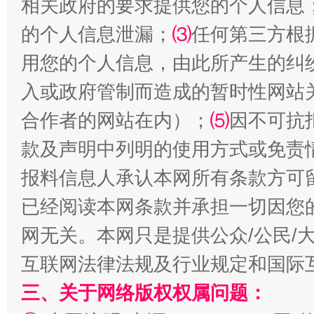
相关政府的要求提供您的个人信息
的个人信息泄漏；
⑶
任何第三方根
用您的个人信息，由此所产生的纠
揭批美国五大"原罪"
"炒
入或政府管制而造成的暂时性网站
合作者的网站在内）；
⑸
因不可抗
款及声明中列明的使用方式或免责
报料信息人承认本网所有条款方可
已经阅读本网条款并承担一切因您
网无关。本网只是提供公众/公民/
互联网法律法规及行业规定和国际
解纷+调解+退费，一次搞定
三、关于网络版权权属问题：