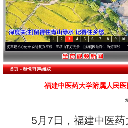
1
2
3
4
5
6
7
8
9
10
记初心使命 奋进复兴征程丨宝塔山下好光景..
·[视频]
因党而生 为党而战——百年“纪”事
首页
»
舆情/呼声/维权
福建中医药大学附属人民医
发
5月7日，福建中医药大